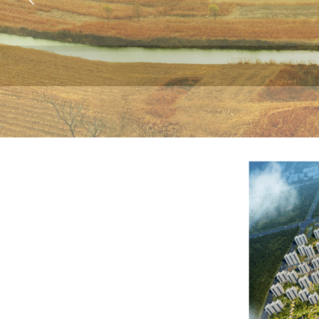
当前位置：
网站开云电子入口
卓越业绩
石油海蓝城项目
⊙
⊙